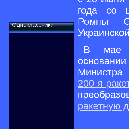
года со 
Ромны С
Одноклассники
Украинской
В мае 
основан
Министр
200-я раке
преобр
ракетную 