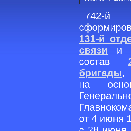
131-й ОБС
→
742-й ОУ
742-й
сформирова
131-й отд
связи
и в
состав
бригады
,
на осно
Генерал
Главноко
от 4 июня 
с 28 июня 