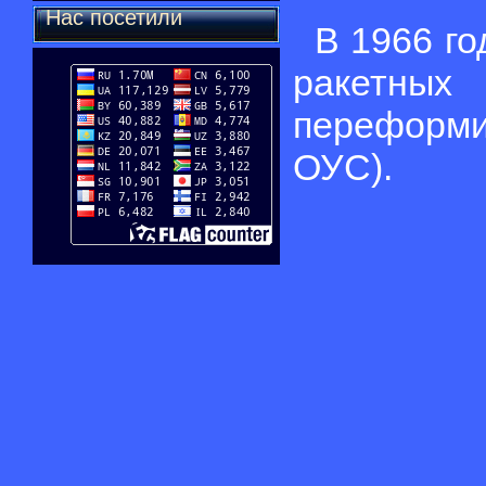
Нас посетили
В 1966 го
ракетны
переформи
ОУС).