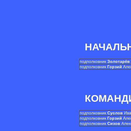
НАЧАЛЬН
подполковник
Золотарёв
подполковник
Горзий
Алек
КОМАНДИ
подполковник
Суслов
Ива
подполковник
Горзий
Алек
подполковник
Сизов
Алек