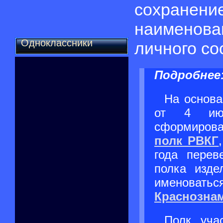
сохране
наименова
Одноклассники
личного со
Подробнее
На основа
от 4 ию
сформиро
полк РВКГ
года перев
полка изде
именова
Краснозна
Полк уча