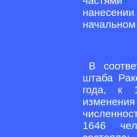
частями 
нанесени
начальном
В соотве
штаба Рак
года, к 
изменени
численнос
1646 чел