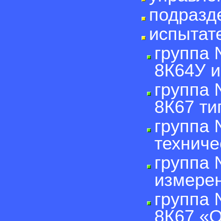
подразд
испытат
группа 
8К64У и
группа 
8К67 ти
группа 
техниче
группа 
измерен
группа 
8К67 «О