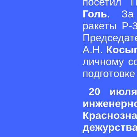
посетил 
Голь
. За
ракеты Р-
Председа
А.Н.
Косы
личному с
подготовке
20 июля
инженерн
Краснозна
дежурства