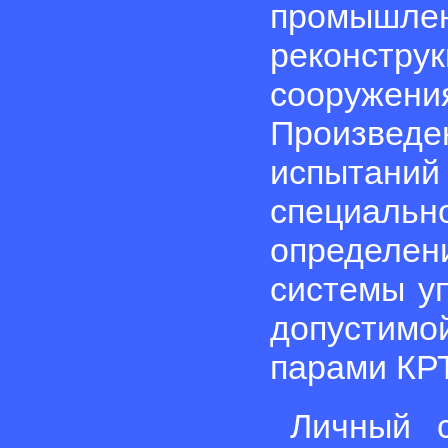
промышлен
реконстр
сооружени
Произве
испытан
специаль
определ
системы у
допустимо
парами КРТ
Личный 