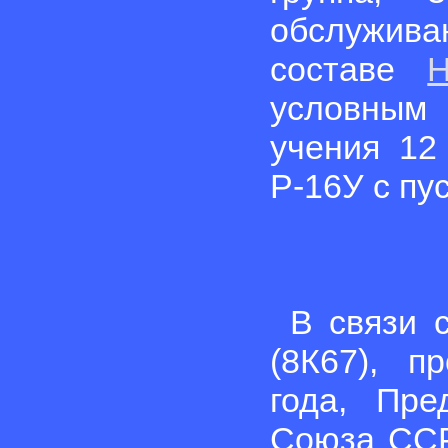
обслужив
составе
условным
учения 12
Р-16У с пу
В связи 
(8К67), п
года, Пре
Союза ССР