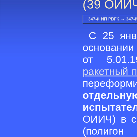
(39 ОИИЧ
347-й ИП РВГК
→
347-
С 25 янв
основании
от 5.01
ракетный п
перефор
отдельн
испытате
ОИИЧ) в 
(полиго