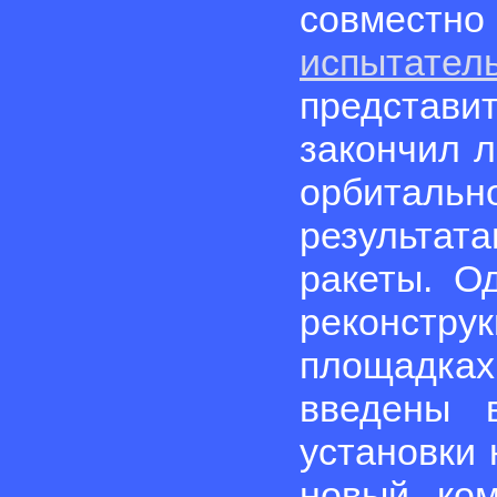
совмес
испытат
предста
закончил л
орбитальн
результата
ракеты. О
реконструк
площадка
введены 
установки 
новый ком