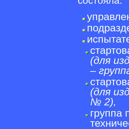
состояла:
управле
подразд
испытат
стартов
(для из
– групп
стартов
(для из
№ 2),
группа 
техниче