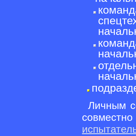
команд
спецте
началь
команд
началь
отдель
началь
подразд
Личным 
совмест
испытат