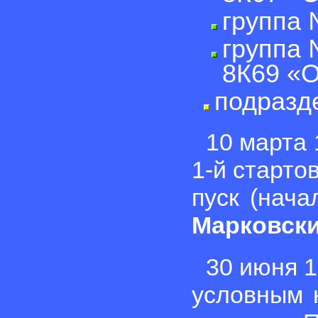
группа 
группа 
8К69 «О
подразд
10 марта 
1-й старто
пуск (нача
Марковск
30 июня 1
условным