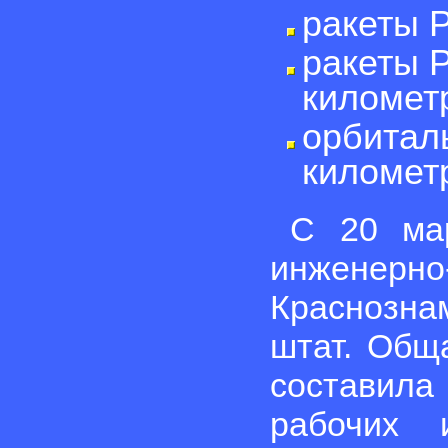
ракеты Р
ракеты Р
километ
орбиталь
километ
С 20 мар
инженерно
Краснозна
штат. Общ
составил
рабочих 