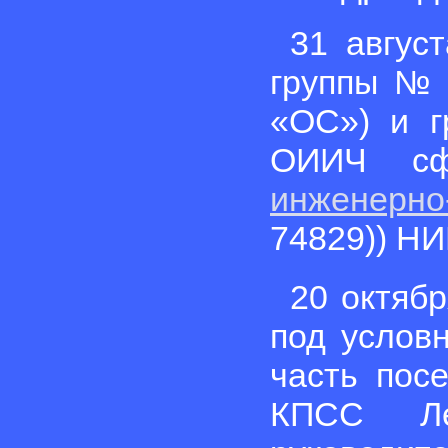
31 авгус
группы № 
«ОС») и г
ОИИЧ сф
инженерн
74829)) Н
20 октябр
под услов
часть пос
КПСС Л