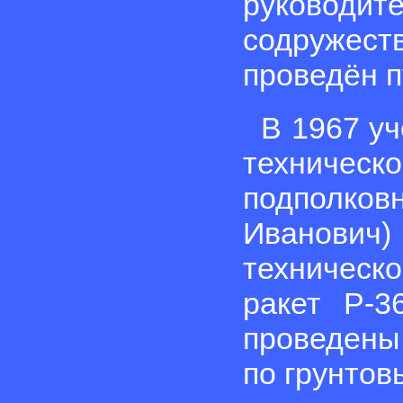
руководит
содружест
проведён п
В 1967 уч
техническ
подполк
Иванович
техническ
ракет Р-
проведены
по грунтов