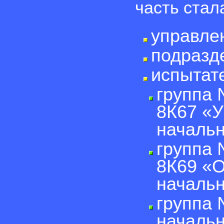
часть стал
управле
подразд
испытат
группа 
8К67 «У
начальн
группа 
8К69 «
начальн
группа 
начальн