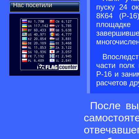
Нас посетили
пуску 24 о
8К64 (Р-1
площа
завершив
многочисле
Впоследс
части полк
Р-16 и зан
расчетов др
После вы
самостоя
отвечавш