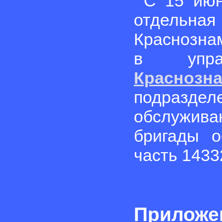
С 15 июн
отдельна
Краснозна
в упр
Красноз
подразд
обслужив
бригады о
часть 1433
Приложен