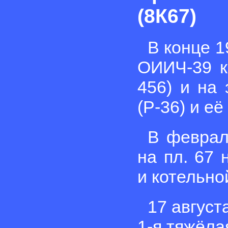
(8К67)
В конце 1
ОИИЧ-39 к
456) и на
(Р-36) и её
В феврал
на пл. 67 
и котельной
17 август
1-я тяжёла