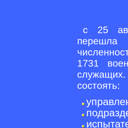
с 25 ав
перешла
численнос
1731 вое
служащих.
состоять:
управле
подразд
испытат