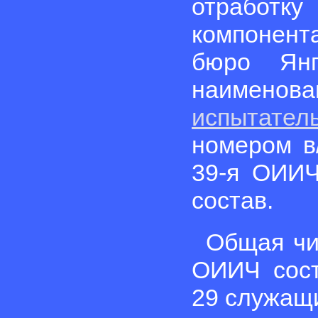
отработк
компонент
бюро Янг
наимен
испытател
номером в
39-я ОИИЧ
состав.
Общая чи
ОИИЧ сост
29 служащи