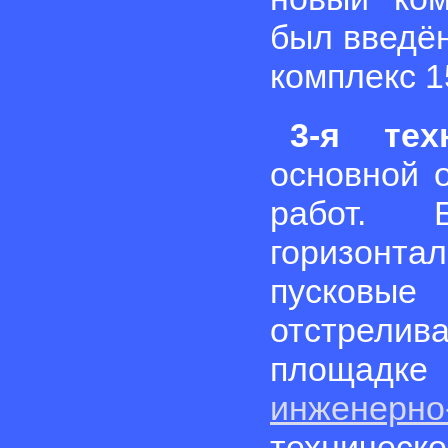
был введён
комплекс 1
3-я тех
основной 
работ. 
горизонта
пусковы
отстрел
площад
инженерн
техничес