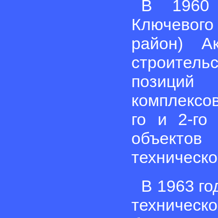
В 1960 
Ключевого 
район) А
строитель
позиций
комплексов
го и 2-го
объектов
техническо
В 1963 го
техничес