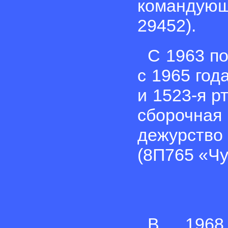
командую
29452).
С 1963 по
с 1965 год
и 1523-я р
сборочн
дежурство
(8П765 «Чу
В 1968