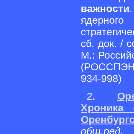
важности
ядерного
стратегичес
сб. док. / 
М.: Россий
(РОССПЭН)
934-998)
2.
Ор
Хроника 
Оренбург
общ.ред.