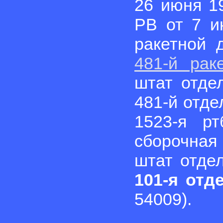
26 июня 1
РВ от 7 и
ракетной 
481-й рак
штат отде
481-й отде
1523-я р
сборочная
штат отде
101-я отд
54009).