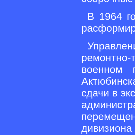
В 1964 г
расформир
Управл
ремонтно-
военном 
Актюбинск
сдачи в эк
админис
перемещ
дивизиона 