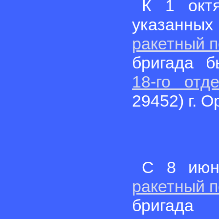
К 1 окт
указанны
ракетный п
бригада б
18-го отд
29452) г. О
С 8 июн
ракетный п
бригад