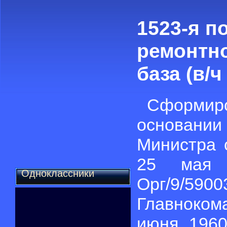
1523-я п
ремонтно
база (в/ч
Сформ
основа
Министра 
25 мая
Одноклассники
Орг/9/
Главноком
июня 1960