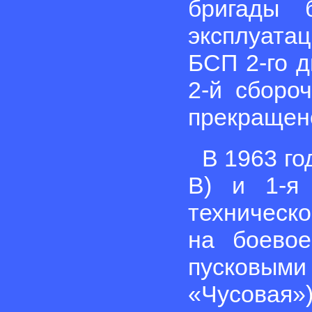
бригады 
эксплуата
БСП 2-го д
2-й сборо
прекращен
В 1963 го
В) и 1-я 
техническо
на боево
пусковым
«Чусовая