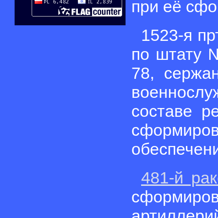
при её сф
1523-я п
по штату 
78, сержа
военнослу
составе р
сформиров
обеспечени
481-й ра
сформиров
артиллер