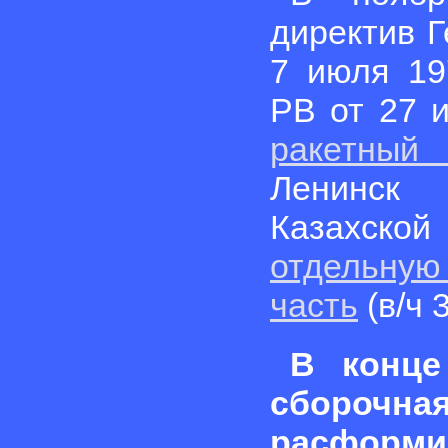
директив 
7 июля 19
РВ от 27 
ракетный 
Ленинск
Казахской
отдельну
часть
(в/ч 
В конце
сборо
расформи