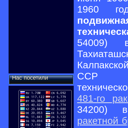
1960 г
подвижн
техничес
54009) 
Тахиаташс
Калпакско
ССР д
Нас посетили
техническ
481-го ра
34200) 
ракетной 