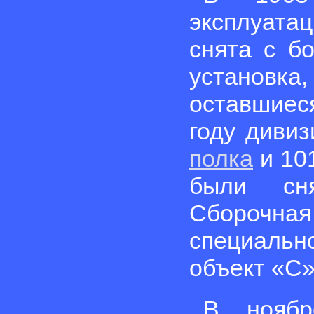
эксплуата
снята с б
установк
оставшиес
году диви
полка
и 10
были сн
Сборочна
специальн
объект «С
В ноябр