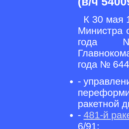
(в/ч 5400
К 30 мая 
Министра 
года 
Главноком
года № 644
- управлен
переформи
ракетной д
-
481-й рак
6/91;