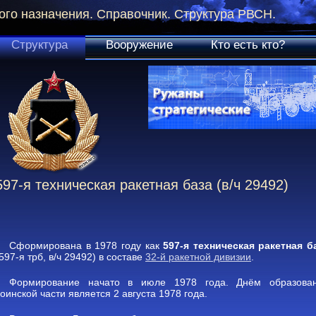
ого назначения. Справочник. Структура РВСН.
Структура
Вооружение
Кто есть кто?
597-я техническая ракетная база (в/ч 29492)
Сформирована в 1978 году как
597-я техническая ракетная б
597-я трб, в/ч 29492) в составе
32-й ракетной дивизии
.
Формирование начато в июле 1978 года. Днём образова
оинской части является 2 августа 1978 года.