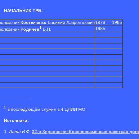
НАЧАЛЬНИК ТРБ:
полковник
Костюченко
Василий Лаврентьевич
1978 — 1985
1
1985 —
полковник
Родичев
В.П.
___________
1
в последующем служил в 4 ЦНИИ МО.
Источники:
1.
Лата В.Ф.
32-я Херсонская Краснознаменная ракетная див