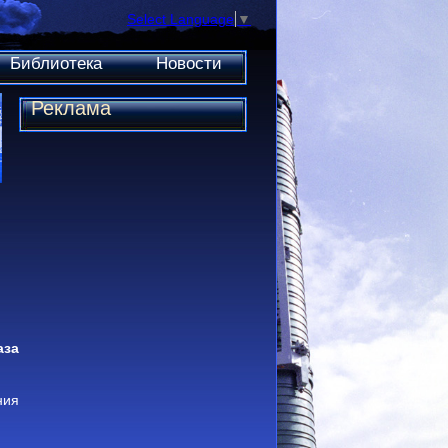
Select Language
▼
Библиотека
Новости
Реклама
аза
ния