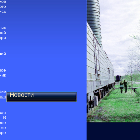
ков
ого
ись
ных
ной
при
лий
вое
ник
вке
Новости
ной
кая
. В
вое
 же
аре