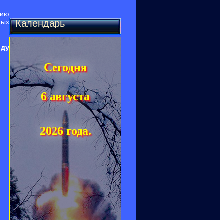
нию
ных
Календарь
оду
Сегодня
6 августа
2026 года.