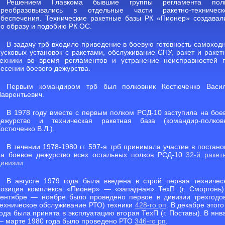
Решением Главкома бывшие группы регламента пол
преобразовывались в отдельные части ракетно-техническ
обеспечения. Технические ракетные базы РК «Пионер» создавал
по образу и подобию РК ОС.
В задачу трб входило приведение в боевую готовность самоход
пусковых установок с ракетами, обслуживание СПУ, ракет и ракет
техники во время регламентов и устранение неисправностей 
несении боевого дежурства.
Первым командиром трб был полковник Костюченко Васи
Лаврентьевич.
В 1978 году вместе с первым полком РСД-10 заступила на бое
дежурство и техническая ракетная база (командир-полков
остюченко В.Л.).
В течении 1978-1980 гг. 597-я трб принимала участие в постано
на боевое дежурство всех остальных полков РСД-10
32-й ракет
дивизии
.
В августе 1979 года была введена в строй первая техничес
позиция комплекса «Пионер» — «западная» ТехП (г. Сморгонь)
сентябре — ноябре было проведено первое в дивизии трехгодо
техническое обслуживание РТО) техники
428-го рп
. В декабре этого
года была принята в эксплуатацию вторая ТехП (г. Поставы). В янв
— марте 1980 года было проведено РТО
346-го рп
.