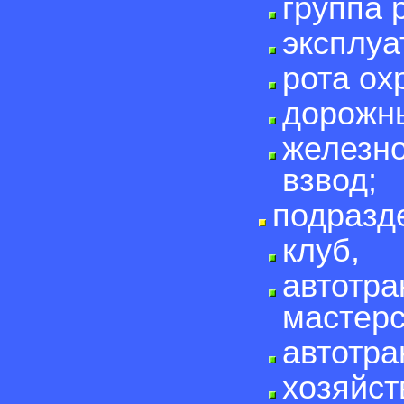
группа 
эксплуа
рота ох
дорожны
железн
взвод;
подразд
клуб,
автотра
мастерс
автотра
хозяйст