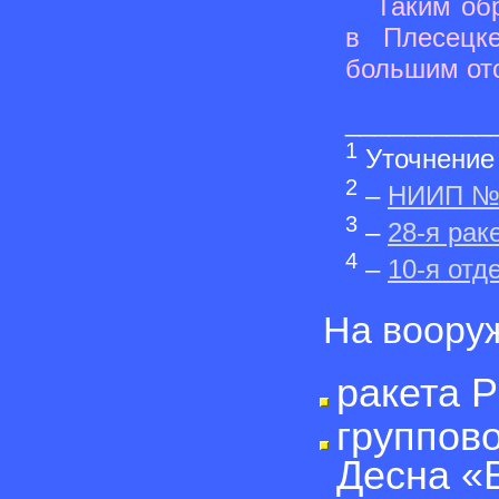
Таким об
в Плесецк
большим отс
__________
1
Уточнение 
2
–
НИИП №
3
–
28-я рак
4
–
10-я отд
На воору
ракета Р
группов
Десна «В