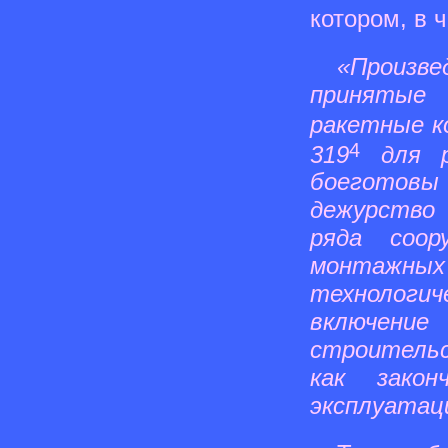
котором, в 
«Произв
принятые
ракетные к
4
319
для р
боеготовы
дежурство 
ряда соор
монтажных
технологи
включен
строительс
как зако
эксплуатац