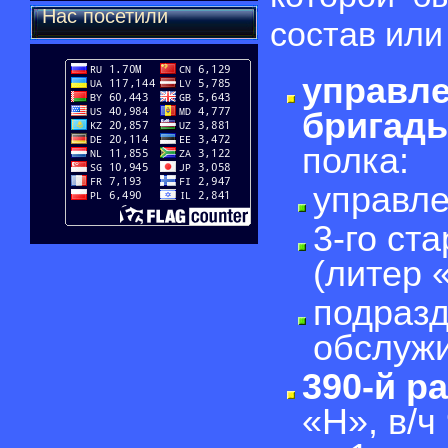
Нас посетили
состав или
управле
бригад
полка:
управле
3-го ст
(литер 
подразд
обслужи
390-й р
«Н», в/ч