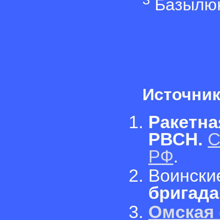
Базылюк
Источник
Ракетна
РВСН.
С
РФ
.
Воински
бригада
Омская 