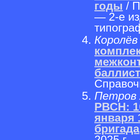
годы
/ П
— 2-е и
типограф
Королёв
комплек
межкон
баллист
Справоч
Петров 
РВСН: 1
января 
бригада
2025 г.