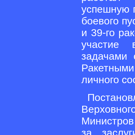
успешную п
боевого пу
и 39-го ра
участие 
задачами 
Ракетным
личного со
Постано
Верховн
Министров
за заслу