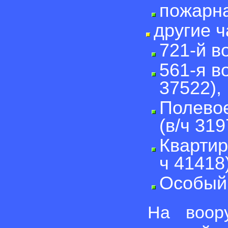
пожарна
другие ч
721-й в
561-я в
37522),
Полево
(в/ч 319
Квартир
ч 41418)
Особый 
На воор