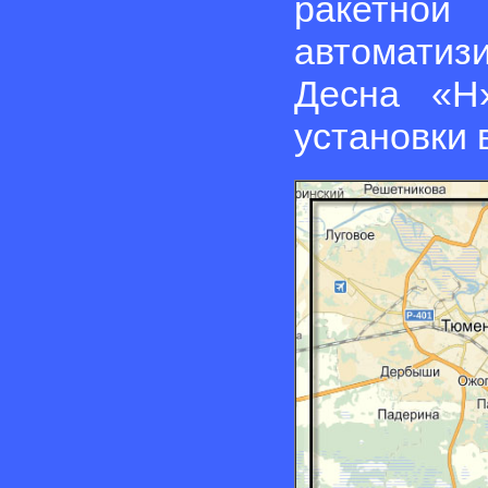
ракетной
автоматиз
Десна «Н
установки 