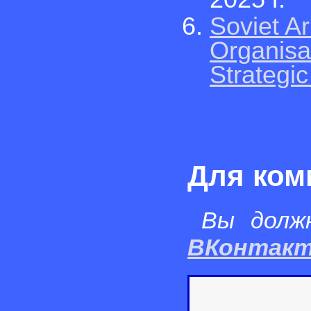
Soviet A
Organisat
Strategi
Для ком
Вы долж
ВКонтак