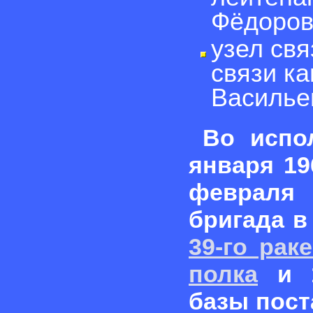
Фёдоров
узел свя
связи к
Василье
Во испо
января 19
февраля
бригада в
39-го рак
полка
и 1
базы пост