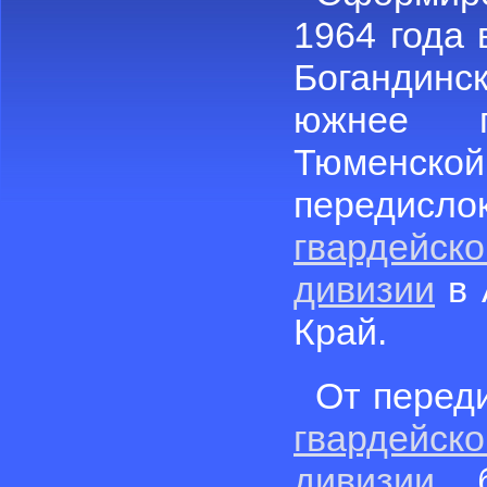
1964 года 
Богандинск
южнее г
Тюменско
переди
гвардей
дивизии
в 
Край.
От перед
гвардей
дивизии
бр