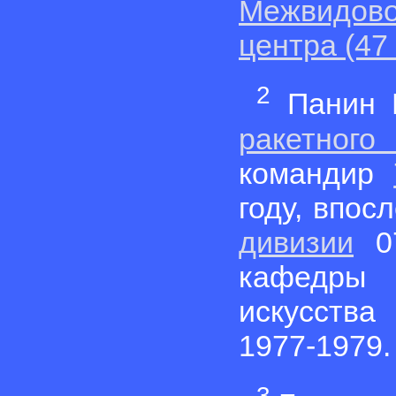
Межвидов
центра (4
2
Панин Н
ракетного
командир
году, впос
дивизии
07
кафедры 
искусства
1977-1979.
3