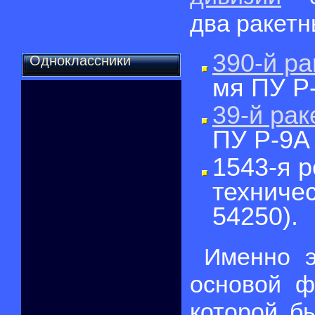
два ракетн
390-й ра
Одноклассники
мя ПУ Р
39-й рак
ПУ Р-9А
1543-я 
техничес
54250).
Именно э
основой ф
которой б