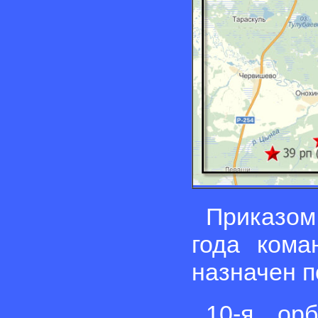
Приказо
года кома
назначен 
10-я ор