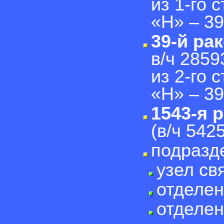
из 1-го 
«Н» – 39
39-й ра
в/ч 2859
из 2-го 
«Н» – 39
1543-я 
(в/ч 5425
подразд
узел св
отделе
отделен