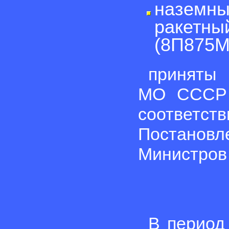
наземны
ракетны
(8П875М
приняты 
МО СССР 
соотве
Постано
Министров 
В период